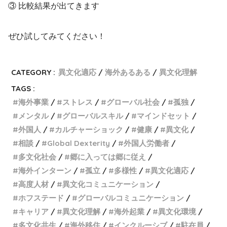
③ 比較結果が出てきます
ぜひ試してみてください！
CATEGORY :
異文化適応
海外あるある
異文化理解
TAGS :
海外事業
ストレス
グローバル社会
孤独
メンタル
グローバルスキル
マインドセット
外国人
カルチャーショック
健康
異文化
相談
Global Dexterity
外国人労働者
多文化社会
郷に入っては郷に従え
海外インターン
孤立
多様性
異文化適応
高度人材
異文化コミュニケーション
ホフステード
グローバルコミュニケーション
キャリア
異文化理解
海外起業
異文化環境
多文化共生
海外移住
インクルーシブ
駐在員