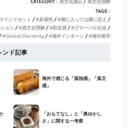
CATEGORY :
異文化適応
異文化理解
TAGS :
マインドセット
多様性
郷に入っては郷に従え
ーション
異文化理解
駐在員
グローバル社会
Global Dexterity
海外インターン
海外留学
レンド記事
海外で感じる「孤独感」「孤立
感」
か
「おもてなし」と「奥ゆかし
さ」に関する一考察