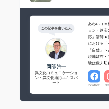
あわい（＝
この記事を書いた人
ョン・適応
応」講師 
における「
「自信」へ
現地駐在・
験は数え切
岡部 浩一
異文化コミュニケーショ
ン・異文化適応エキスパ
ート
Facebook
Ins