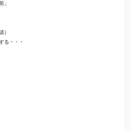
前」
談）
する・・・