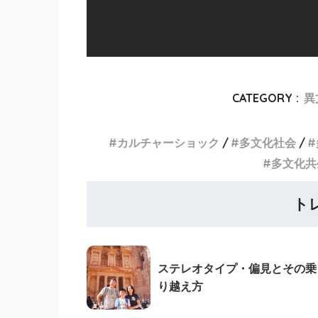
CATEGORY :
異
カルチャーショック
多文化社会
多文化共
ト
ステレオタイプ・偏見とその乗
り越え方