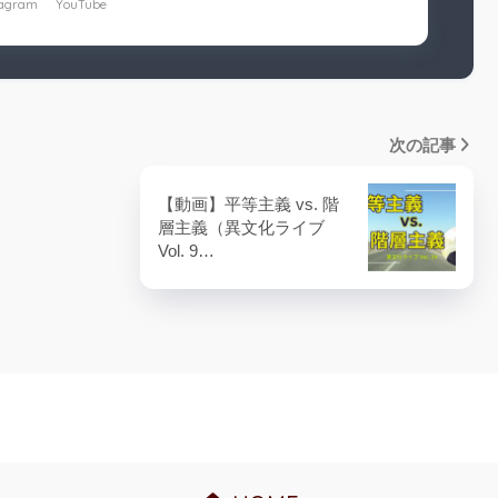
tagram
YouTube
次の記事
【動画】平等主義 vs. 階
層主義（異文化ライブ
Vol. 9…