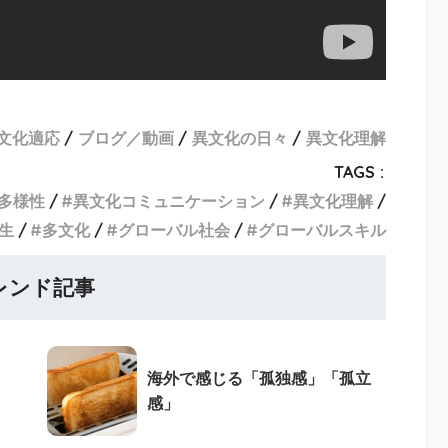
文化適応
ブログ／動画
異文化の日々
異文化理解
TAGS :
多様性
異文化コミュニケーション
異文化理解
生
多文化
グローバル社会
グローバルスキル
レンド記事
海外で感じる「孤独感」「孤立
感」