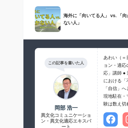
海外に「向いてる人」 vs. 「向
ない人」
あわい（＝
この記事を書いた人
ョン・適応
応」講師 
における「
「自信」へ
現地駐在・
験は数え切
岡部 浩一
異文化コミュニケーショ
ン・異文化適応エキスパ
ート