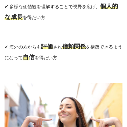
個人的
✔︎ 多様な価値観を理解することで視野を広げ、
な成長
を得たい方
評価
信頼関係
✔︎ 海外の方からも
され
を構築できるよう
自
信
になって
を得たい方